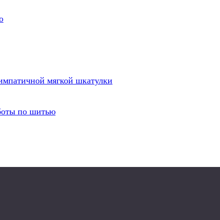
о
симпатичной мягкой шкатулки
боты по шитью