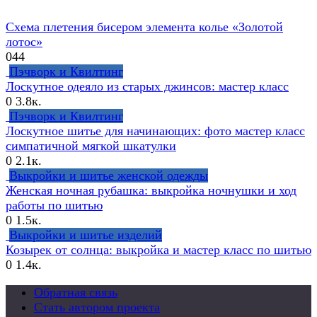
Схема плетения бисером элемента колье «Золотой
лотос»
0
44
Пэчворк и Квилтинг
Лоскутное одеяло из старых джинсов: мастер класс
0
3.8к.
Пэчворк и Квилтинг
Лоскутное шитье для начинающих: фото мастер класс
симпатичной мягкой шкатулки
0
2.1к.
Выкройки и шитье женской одежды
Женская ночная рубашка: выкройка ночнушки и ход
работы по шитью
0
1.5к.
Выкройки и шитье изделий
Козырек от солнца: выкройка и мастер класс по шитью
0
1.4к.
Обратная связь
Стать автором проекта