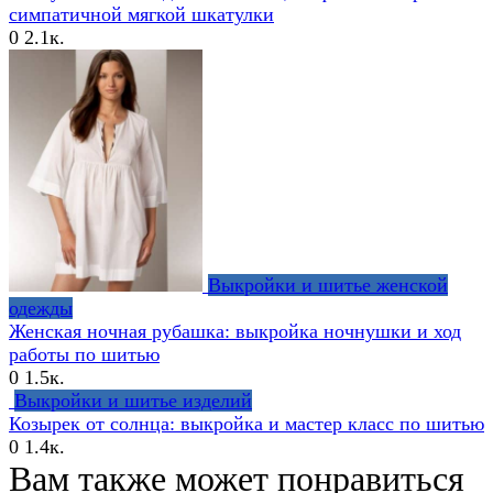
симпатичной мягкой шкатулки
0
2.1к.
Выкройки и шитье женской
одежды
Женская ночная рубашка: выкройка ночнушки и ход
работы по шитью
0
1.5к.
Выкройки и шитье изделий
Козырек от солнца: выкройка и мастер класс по шитью
0
1.4к.
Вам также может понравиться