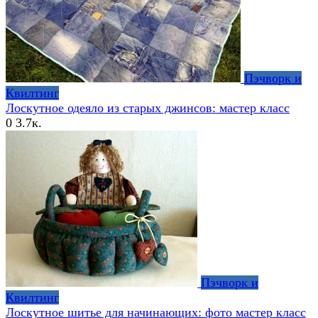
Пэчворк и
Квилтинг
Лоскутное одеяло из старых джинсов: мастер класс
0
3.7к.
Пэчворк и
Квилтинг
Лоскутное шитье для начинающих: фото мастер класс