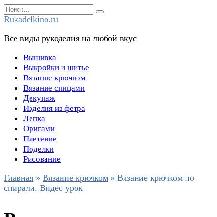
Перейти
Search
к
for:
Rukadelkino.ru
содержанию
Все виды рукоделия на любой вкус
Вышивка
Выкройки и шитье
Вязание крючком
Вязание спицами
Декупаж
Изделия из фетра
Лепка
Оригами
Плетение
Поделки
Рисование
Главная
»
Вязание крючком
»
Вязание крючком по
спирали. Видео урок