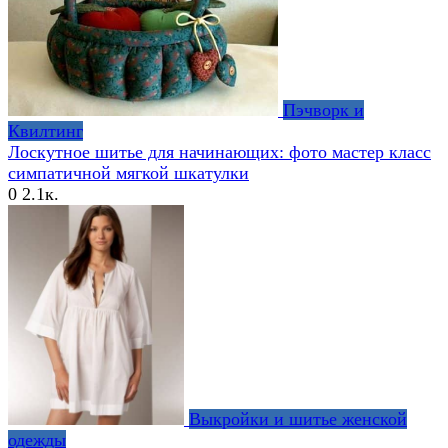
Пэчворк и
Квилтинг
Лоскутное шитье для начинающих: фото мастер класс
симпатичной мягкой шкатулки
0
2.1к.
Выкройки и шитье женской
одежды