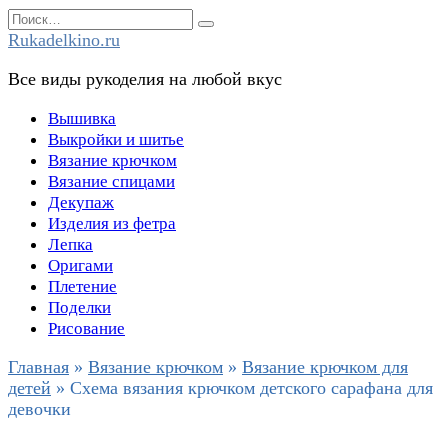
Перейти
Search
к
for:
Rukadelkino.ru
содержанию
Все виды рукоделия на любой вкус
Вышивка
Выкройки и шитье
Вязание крючком
Вязание спицами
Декупаж
Изделия из фетра
Лепка
Оригами
Плетение
Поделки
Рисование
Главная
»
Вязание крючком
»
Вязание крючком для
детей
»
Схема вязания крючком детского сарафана для
девочки