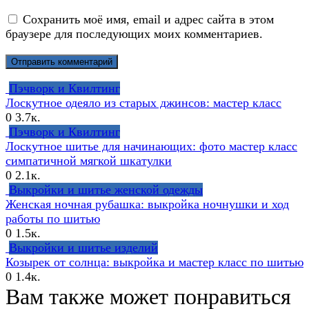
Сохранить моё имя, email и адрес сайта в этом
браузере для последующих моих комментариев.
Пэчворк и Квилтинг
Лоскутное одеяло из старых джинсов: мастер класс
0
3.7к.
Пэчворк и Квилтинг
Лоскутное шитье для начинающих: фото мастер класс
симпатичной мягкой шкатулки
0
2.1к.
Выкройки и шитье женской одежды
Женская ночная рубашка: выкройка ночнушки и ход
работы по шитью
0
1.5к.
Выкройки и шитье изделий
Козырек от солнца: выкройка и мастер класс по шитью
0
1.4к.
Вам также может понравиться