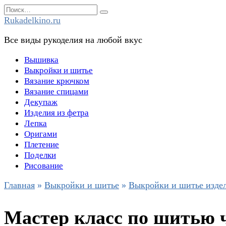
Перейти
Search
к
for:
Rukadelkino.ru
содержанию
Все виды рукоделия на любой вкус
Вышивка
Выкройки и шитье
Вязание крючком
Вязание спицами
Декупаж
Изделия из фетра
Лепка
Оригами
Плетение
Поделки
Рисование
Главная
»
Выкройки и шитье
»
Выкройки и шитье изде
Мастер класс по шитью 