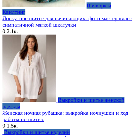
Пэчворк и
Квилтинг
Лоскутное шитье для начинающих: фото мастер класс
симпатичной мягкой шкатулки
0
2.1к.
Выкройки и шитье женской
одежды
Женская ночная рубашка: выкройка ночнушки и ход
работы по шитью
0
1.5к.
Выкройки и шитье изделий