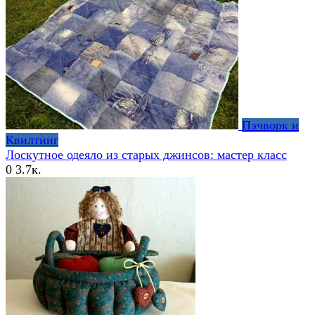
Пэчворк и
Квилтинг
Лоскутное одеяло из старых джинсов: мастер класс
0
3.7к.