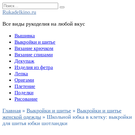
Перейти
Search
к
for:
Rukadelkino.ru
содержанию
Все виды рукоделия на любой вкус
Вышивка
Выкройки и шитье
Вязание крючком
Вязание спицами
Декупаж
Изделия из фетра
Лепка
Оригами
Плетение
Поделки
Рисование
Главная
»
Выкройки и шитье
»
Выкройки и шитье
женской одежды
»
Школьной юбка в клетку: выкройки
для шитья юбки шотландки