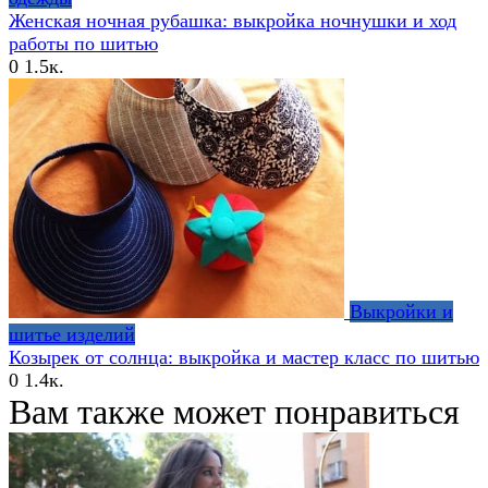
Женская ночная рубашка: выкройка ночнушки и ход
работы по шитью
0
1.5к.
Выкройки и
шитье изделий
Козырек от солнца: выкройка и мастер класс по шитью
0
1.4к.
Вам также может понравиться