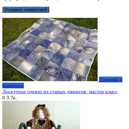
Пэчворк и
Квилтинг
Лоскутное одеяло из старых джинсов: мастер класс
0
3.7к.