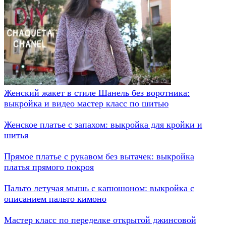
Женский жакет в стиле Шанель без воротника:
выкройка и видео мастер класс по шитью
Женское платье с запахом: выкройка для кройки и
шитья
Прямое платье с рукавом без вытачек: выкройка
платья прямого покроя
Пальто летучая мышь с капюшоном: выкройка с
описанием пальто кимоно
Мастер класс по переделке открытой джинсовой