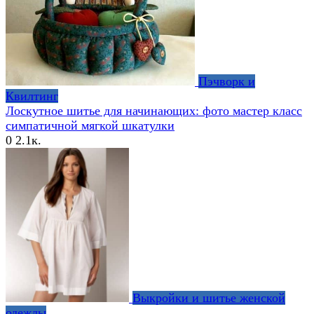
Пэчворк и
Квилтинг
Лоскутное шитье для начинающих: фото мастер класс
симпатичной мягкой шкатулки
0
2.1к.
Выкройки и шитье женской
одежды