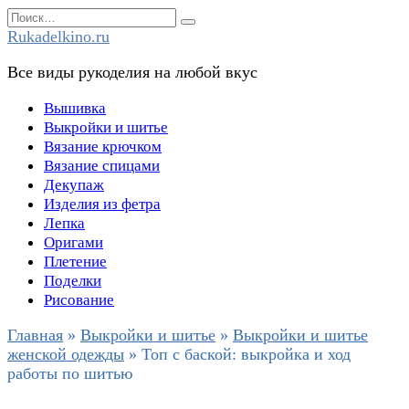
Перейти
Search
к
for:
Rukadelkino.ru
содержанию
Все виды рукоделия на любой вкус
Вышивка
Выкройки и шитье
Вязание крючком
Вязание спицами
Декупаж
Изделия из фетра
Лепка
Оригами
Плетение
Поделки
Рисование
Главная
»
Выкройки и шитье
»
Выкройки и шитье
женской одежды
»
Топ с баской: выкройка и ход
работы по шитью