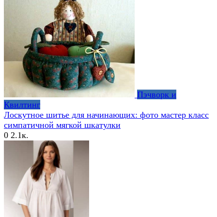
Пэчворк и
Квилтинг
Лоскутное шитье для начинающих: фото мастер класс
симпатичной мягкой шкатулки
0
2.1к.