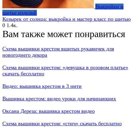
Выкройки и
шитье изделий
Козырек от солнца: выкройка и мастер класс по шитью
0
1.4к.
Вам также может понравиться
Схема вышивки крестом вшитых рукавичек для
новогоднего декора
Схема вышивки крестом: «девушка в розовом платье»
скачать бесплатно
Видео: вышивка крестом в 3 нити
Вышивка крестом: видео уроки для начинающих
Оксана Дереза: вышивка крестом видео
Схема вышивки крестом: «стич» скачать бесплатно