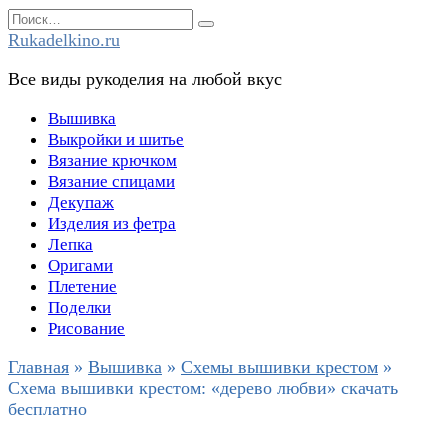
Перейти
Search
к
for:
Rukadelkino.ru
содержанию
Все виды рукоделия на любой вкус
Вышивка
Выкройки и шитье
Вязание крючком
Вязание спицами
Декупаж
Изделия из фетра
Лепка
Оригами
Плетение
Поделки
Рисование
Главная
»
Вышивка
»
Схемы вышивки крестом
»
Схема вышивки крестом: «дерево любви» скачать
бесплатно