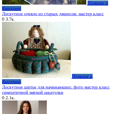
Пэчворк и
Квилтинг
Лоскутное одеяло из старых джинсов: мастер класс
0
3.7к.
Пэчворк и
Квилтинг
Лоскутное шитье для начинающих: фото мастер класс
симпатичной мягкой шкатулки
0
2.1к.