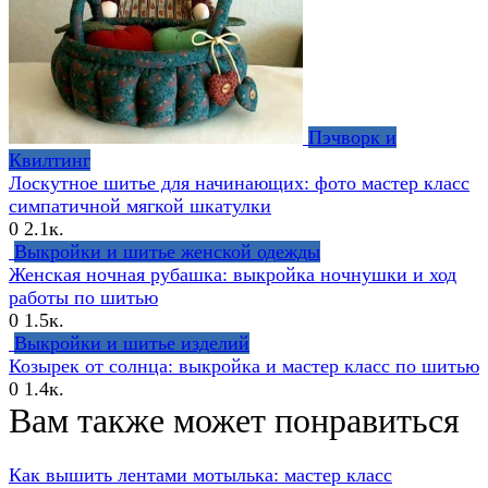
Пэчворк и
Квилтинг
Лоскутное шитье для начинающих: фото мастер класс
симпатичной мягкой шкатулки
0
2.1к.
Выкройки и шитье женской одежды
Женская ночная рубашка: выкройка ночнушки и ход
работы по шитью
0
1.5к.
Выкройки и шитье изделий
Козырек от солнца: выкройка и мастер класс по шитью
0
1.4к.
Вам также может понравиться
Как вышить лентами мотылька: мастер класс