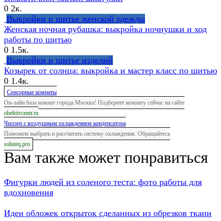
0
2к.
Выкройки и шитье женской одежды
Женская ночная рубашка: выкройка ночнушки и ход
работы по шитью
0
1.5к.
Выкройки и шитье изделий
Козырек от солнца: выкройка и мастер класс по шитью
0
1.4к.
Сенсорные комнаты
Он-лайн база комнат города Москва! Подберите комнату сейчас на сайте
obektivcentr.ru
Чиллер с воздушным охлаждением конденсатора
Поможем выбрать и рассчитать систему охлаждения. Обращайтесь
soluteq.pro
Вам также может понравиться
Фигурки людей из соленого теста: фото работы для
вдохновения
Идеи обложек открыток сделанных из обрезков ткани