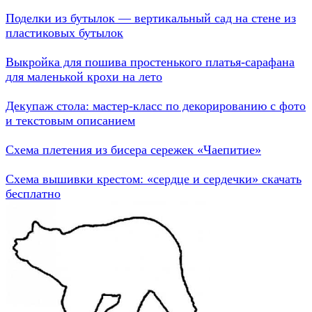
Поделки из бутылок — вертикальный сад на стене из
пластиковых бутылок
Выкройка для пошива простенького платья-сарафана
для маленькой крохи на лето
Декупаж стола: мастер-класс по декорированию с фото
и текстовым описанием
Схема плетения из бисера сережек «Чаепитие»
Схема вышивки крестом: «сердце и сердечки» скачать
бесплатно