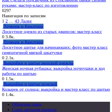
руками: мастер-класс по изготовлению
0
297
Навигация по записям
1
2
…
43
Далее
Пэчворк и Квилтинг
Лоскутное одеяло из старых джинсов: мастер класс
0
3.8к.
Пэчворк и Квилтинг
Лоскутное шитье для начинающих: фото мастер класс
симпатичной мягкой шкатулки
0
2.1к.
Выкройки и шитье женской одежды
Женская ночная рубашка: выкройка ночнушки и ход
работы по шитью
0
1.5к.
Выкройки и шитье изделий
Козырек от солнца: выкройка и мастер класс по шитью
0
1.4к.
Обратная связь
Стать автором проекта