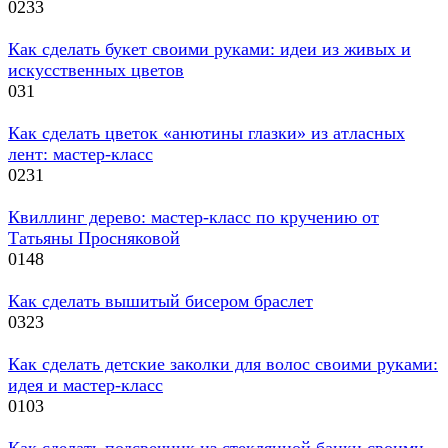
0
233
Как сделать букет своими руками: идеи из живых и
искусственных цветов
0
31
Как сделать цветок «анютины глазки» из атласных
лент: мастер-класс
0
231
Квиллинг дерево: мастер-класс по кручению от
Татьяны Просняковой
0
148
Как сделать вышитый бисером браслет
0
323
Как сделать детские заколки для волос своими руками:
идея и мастер-класс
0
103
Как сделать подсвечник из стеклянной банки своими