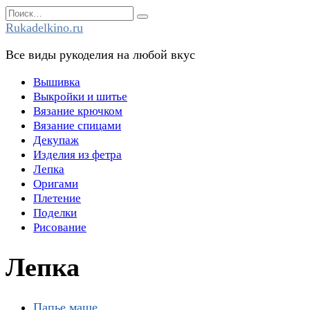
Перейти
Search
к
for:
Rukadelkino.ru
содержанию
Все виды рукоделия на любой вкус
Вышивка
Выкройки и шитье
Вязание крючком
Вязание спицами
Декупаж
Изделия из фетра
Лепка
Оригами
Плетение
Поделки
Рисование
Лепка
Папье маше