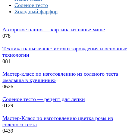
Соленое тесто
Холодный фарфор
Авторское панно — картина из папье маше
0
78
Техника папье-маше: истоки зарождения и основные
технологии
0
81
Мастер-класс по изготовлению из соленого теста
«малыша в кувшинке»
0
626
Соленое тесто — рецепт для лепки
0
129
Мастер-Класс по изготовлению цветка розы из
соленого теста
0
439