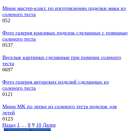
Мини мастер-класс по изготовлению поделки маки из
соленого теста
0
52
Фото галерея красивых поделок сделанных с помощью
соленого теста
0
537
Веселые картинки сделанные при помощи соленого
теста
0
697
Фото галерея авторских изделий сделанных из
соленого теста
0
121
Мини МК по лепке из соленого теста поделок для
детей
0
123
Навигация
Назад
1
…
8
9
10
Далее
по
Пэчворк и Квилтинг