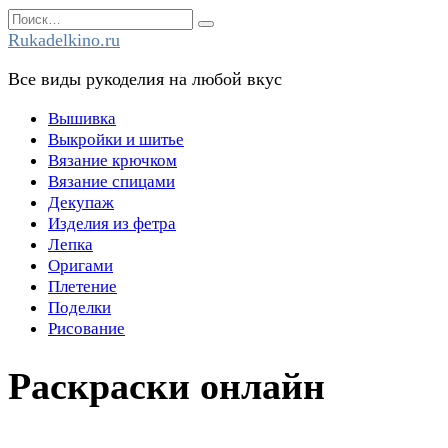
Перейти
Search
к
for:
Rukadelkino.ru
содержанию
Все виды рукоделия на любой вкус
Вышивка
Выкройки и шитье
Вязание крючком
Вязание спицами
Декупаж
Изделия из фетра
Лепка
Оригами
Плетение
Поделки
Рисование
Раскраски онлайн