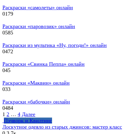
Раскраски «самолеты» онлайн
0
179
Раскраски «паровозик» онлайн
0
585
Раскраски из мультика «Ну, погоди!» онлайн
0
472
Раскраски «Свинка Пеппа» онлайн
0
45
Раскраски «Маквин» онлайн
0
33
Раскраски «бабочки» онлайн
0
484
Навигация
1
2
…
4
Далее
по
Пэчворк и Квилтинг
записям
Лоскутное одеяло из старых джинсов: мастер класс
0
3.7к.