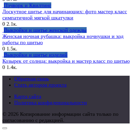
Пэчворк и Квилтинг
Лоскутное шитье для начинающих: фото мастер класс
симпатичной мягкой шкатулки
0
2.1к.
Выкройки и шитье женской одежды
Женская ночная рубашка: выкройка ночнушки и ход
работы по шитью
0
1.5к.
Выкройки и шитье изделий
Козырек от солнца: выкройка и мастер класс по шитью
0
1.4к.
Обратная связь
Стать автором проекта
Карта сайта
Политика конфиденциальности
© 2026 Копирование информации сайта только по
согласованию с редакцией.