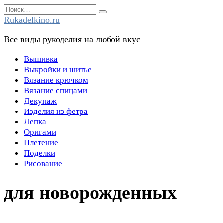
Перейти
Search
к
for:
Rukadelkino.ru
содержанию
Все виды рукоделия на любой вкус
Вышивка
Выкройки и шитье
Вязание крючком
Вязание спицами
Декупаж
Изделия из фетра
Лепка
Оригами
Плетение
Поделки
Рисование
для новорожденных