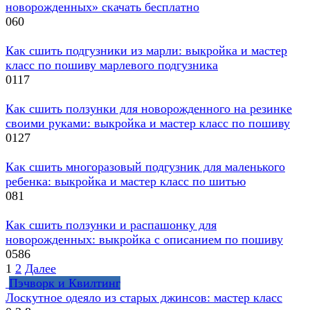
новорожденных» скачать бесплатно
0
60
Как сшить подгузники из марли: выкройка и мастер
класс по пошиву марлевого подгузника
0
117
Как сшить ползунки для новорожденного на резинке
своими руками: выкройка и мастер класс по пошиву
0
127
Как сшить многоразовый подгузник для маленького
ребенка: выкройка и мастер класс по шитью
0
81
Как сшить ползунки и распашонку для
новорожденных: выкройка с описанием по пошиву
0
586
Навигация
1
2
Далее
по
Пэчворк и Квилтинг
записям
Лоскутное одеяло из старых джинсов: мастер класс