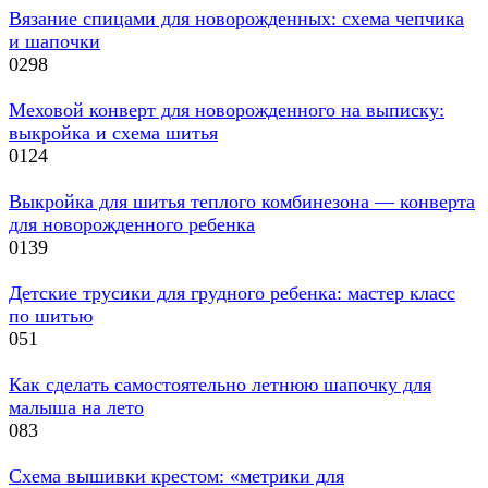
Вязание спицами для новорожденных: схема чепчика
и шапочки
0
298
Меховой конверт для новорожденного на выписку:
выкройка и схема шитья
0
124
Выкройка для шитья теплого комбинезона — конверта
для новорожденного ребенка
0
139
Детские трусики для грудного ребенка: мастер класс
по шитью
0
51
Как сделать самостоятельно летнюю шапочку для
малыша на лето
0
83
Схема вышивки крестом: «метрики для