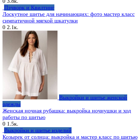
0
3.8к.
Пэчворк и Квилтинг
Лоскутное шитье для начинающих: фото мастер класс
симпатичной мягкой шкатулки
0
2.1к.
Выкройки и шитье женской
одежды
Женская ночная рубашка: выкройка ночнушки и ход
работы по шитью
0
1.5к.
Выкройки и шитье изделий
Козырек от солнца: выкройка и мастер класс по шитью