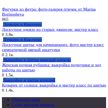
Фигурки из фетра: фото-галерея птичек от Marina
Bormosheva
0
65
Пэчворк и Квилтинг
Лоскутное одеяло из старых джинсов: мастер класс
0
3.8к.
Пэчворк и Квилтинг
Лоскутное шитье для начинающих: фото мастер класс
симпатичной мягкой шкатулки
0
2.1к.
Выкройки и шитье женской одежды
Женская ночная рубашка: выкройка ночнушки и ход
работы по шитью
0
1.5к.
Выкройки и шитье изделий
Козырек от солнца: выкройка и мастер класс по шитью
0
1.4к.
Обратная связь
Стать автором проекта