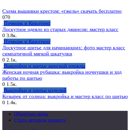
Схема вышивки крестом: «гжель» скачать бесплатно
0
70
Пэчворк и Квилтинг
Лоскутное одеяло из старых джинсов: мастер класс
0
3.8к.
Пэчворк и Квилтинг
Лоскутное шитье для начинающих: фото мастер класс
симпатичной мягкой шкатулки
0
2.1к.
Выкройки и шитье женской одежды
Женская ночная рубашка: выкройка ночнушки и ход
работы по шитью
0
1.5к.
Выкройки и шитье изделий
Козырек от солнца: выкройка и мастер класс по шитью
0
1.4к.
Обратная связь
Стать автором проекта