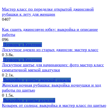
Мастер класс по переделке открытой джинсовой
рубашки к лету для женщин
0
407
Как сшить джинсовую юбку: выкройка и описание
работы
0
96
Пэчворк и Квилтинг
Лоскутное одеяло из старых джинсов: мастер класс
0
3.8к.
Пэчворк и Квилтинг
Лоскутное шитье для начинающих: фото мастер класс
симпатичной мягкой шкатулки
0
2.1к.
Выкройки и шитье женской одежды
Женская ночная рубашка: выкройка ночнушки и ход
работы по шитью
0
1.5к.
Выкройки и шитье изделий
Козырек от солнца: выкройка и мастер класс по шитью