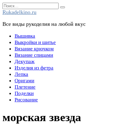
Перейти
Search
к
for:
Rukadelkino.ru
содержанию
Все виды рукоделия на любой вкус
Вышивка
Выкройки и шитье
Вязание крючком
Вязание спицами
Декупаж
Изделия из фетра
Лепка
Оригами
Плетение
Поделки
Рисование
морская звезда