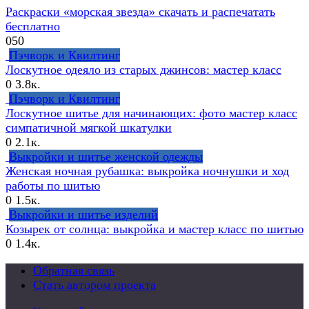
Раскраски «морская звезда» скачать и распечатать
бесплатно
0
50
Пэчворк и Квилтинг
Лоскутное одеяло из старых джинсов: мастер класс
0
3.8к.
Пэчворк и Квилтинг
Лоскутное шитье для начинающих: фото мастер класс
симпатичной мягкой шкатулки
0
2.1к.
Выкройки и шитье женской одежды
Женская ночная рубашка: выкройка ночнушки и ход
работы по шитью
0
1.5к.
Выкройки и шитье изделий
Козырек от солнца: выкройка и мастер класс по шитью
0
1.4к.
Обратная связь
Стать автором проекта