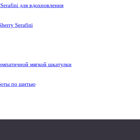
Serafini для вдохновления
herry Serafini
симпатичной мягкой шкатулки
боты по шитью