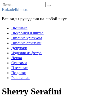
Перейти
Search
к
for:
Rukadelkino.ru
содержанию
Все виды рукоделия на любой вкус
Вышивка
Выкройки и шитье
Вязание крючком
Вязание спицами
Декупаж
Изделия из фетра
Лепка
Оригами
Плетение
Поделки
Рисование
Sherry Serafini