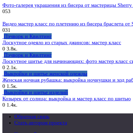
Фото-галерея украшения из бисера от мастерицы Sherry 
0
53
Видео мастер класс по плетению из бисера браслета от S
0
31
Пэчворк и Квилтинг
Лоскутное одеяло из старых джинсов: мастер класс
0
3.8к.
Пэчворк и Квилтинг
Лоскутное шитье для начинающих: фото мастер класс 
0
2.1к.
Выкройки и шитье женской одежды
Женская ночная рубашка: выкройка ночнушки и ход ра
0
1.5к.
Выкройки и шитье изделий
Козырек от солнца: выкройка и мастер класс по шитью
0
1.4к.
Обратная связь
Стать автором проекта