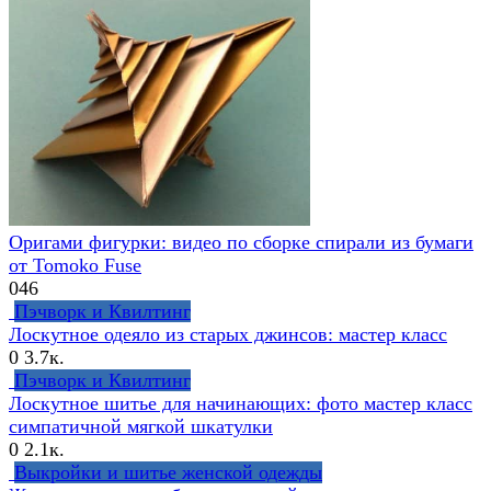
Оригами фигурки: видео по сборке спирали из бумаги
от Tomoko Fuse
0
46
Пэчворк и Квилтинг
Лоскутное одеяло из старых джинсов: мастер класс
0
3.7к.
Пэчворк и Квилтинг
Лоскутное шитье для начинающих: фото мастер класс
симпатичной мягкой шкатулки
0
2.1к.
Выкройки и шитье женской одежды