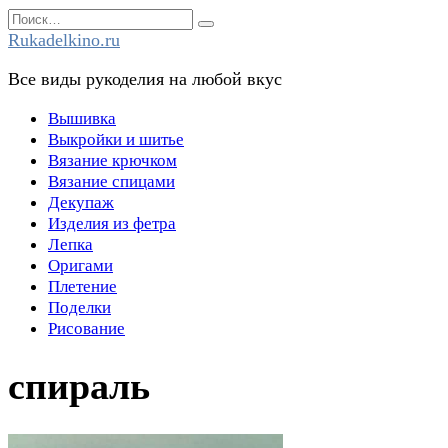
Перейти
Search
к
for:
Rukadelkino.ru
содержанию
Все виды рукоделия на любой вкус
Вышивка
Выкройки и шитье
Вязание крючком
Вязание спицами
Декупаж
Изделия из фетра
Лепка
Оригами
Плетение
Поделки
Рисование
спираль