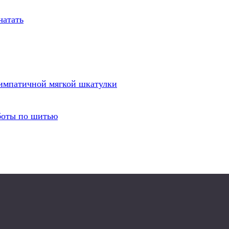
чатать
симпатичной мягкой шкатулки
боты по шитью