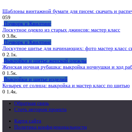
Шаблоны винтажной бумаги для писем: скачать и распе
0
59
Пэчворк и Квилтинг
Лоскутное одеяло из старых джинсов: мастер класс
0
3.8к.
Пэчворк и Квилтинг
Лоскутное шитье для начинающих: фото мастер класс 
0
2.1к.
Выкройки и шитье женской одежды
Женская ночная рубашка: выкройка ночнушки и ход ра
0
1.5к.
Выкройки и шитье изделий
Козырек от солнца: выкройка и мастер класс по шитью
0
1.4к.
Обратная связь
Стать автором проекта
Карта сайта
Политика конфиденциальности