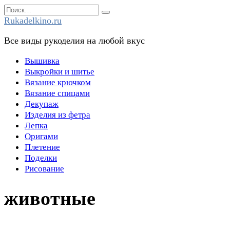
Перейти
Search
к
for:
Rukadelkino.ru
содержанию
Все виды рукоделия на любой вкус
Вышивка
Выкройки и шитье
Вязание крючком
Вязание спицами
Декупаж
Изделия из фетра
Лепка
Оригами
Плетение
Поделки
Рисование
животные