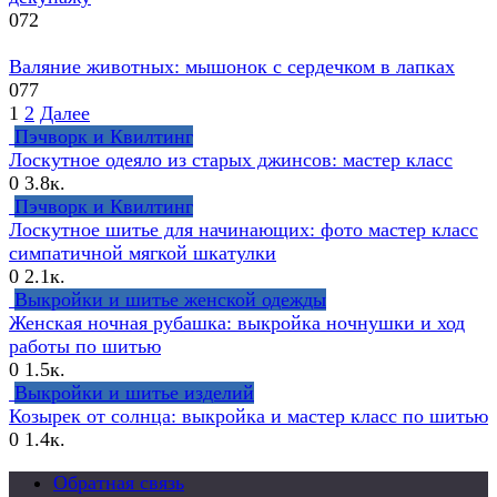
0
72
Валяние животных: мышонок с сердечком в лапках
0
77
Навигация
1
2
Далее
по
Пэчворк и Квилтинг
записям
Лоскутное одеяло из старых джинсов: мастер класс
0
3.8к.
Пэчворк и Квилтинг
Лоскутное шитье для начинающих: фото мастер класс
симпатичной мягкой шкатулки
0
2.1к.
Выкройки и шитье женской одежды
Женская ночная рубашка: выкройка ночнушки и ход
работы по шитью
0
1.5к.
Выкройки и шитье изделий
Козырек от солнца: выкройка и мастер класс по шитью
0
1.4к.
Обратная связь