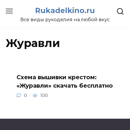
Перейти
Rukadelkino.ru
к
содержанию
Все виды рукоделия на любой вкус
Журавли
Схема вышивки крестом:
«Журавли» скачать бесплатно
0
100