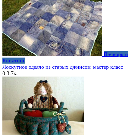
Пэчворк и
Квилтинг
Лоскутное одеяло из старых джинсов: мастер класс
0
3.7к.