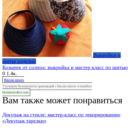
Выкройки и
шитье изделий
Козырек от солнца: выкройка и мастер класс по шитью
0
1.4к.
Bitcoin mixers
Улучшите безопасность транзакций с bitcoin mixers и tumblers
btcmixerselect.com
Вам также может понравиться
Декупаж на стекле: мастер-класс по декорированию
«Декупаж тарелки»