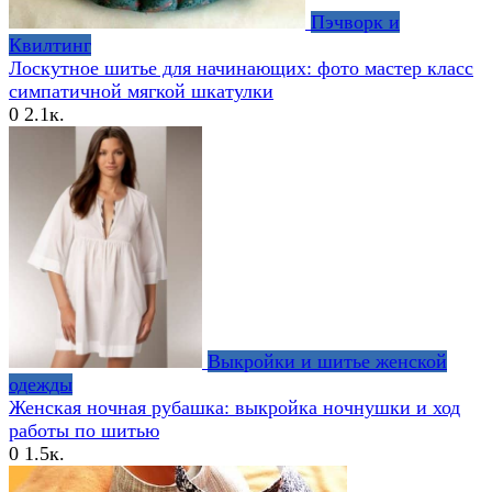
Пэчворк и
Квилтинг
Лоскутное шитье для начинающих: фото мастер класс
симпатичной мягкой шкатулки
0
2.1к.
Выкройки и шитье женской
одежды
Женская ночная рубашка: выкройка ночнушки и ход
работы по шитью
0
1.5к.