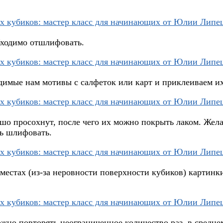
бходимо отшлифовать.
имые нам мотивы с салфеток или карт и приклеиваем их
ошо просохнут, после чего их можно покрыть лаком. Жел
ть шлифовать.
 местах (из-за неровности поверхности кубиков) картинк
но повторять неограниченное количество раз, в среднем