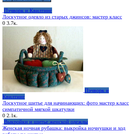
Пэчворк и Квилтинг
Лоскутное одеяло из старых джинсов: мастер класс
0
3.7к.
Пэчворк и
Квилтинг
Лоскутное шитье для начинающих: фото мастер класс
симпатичной мягкой шкатулки
0
2.1к.
Выкройки и шитье женской одежды
Женская ночная рубашка: выкройка ночнушки и ход