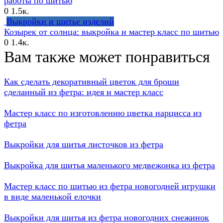
работы по шитью
0
1.5к.
Выкройки и шитье изделий
Козырек от солнца: выкройка и мастер класс по шитью
0
1.4к.
Вам также может понравиться
Как сделать декоративный цветок для броши
сделанный из фетра: идея и мастер класс
Мастер класс по изготовлению цветка нарцисса из
фетра
Выкройки для шитья листочков из фетра
Выкройка для шитья маленького медвежонка из фетра
Мастер класс по шитью из фетра новогодней игрушки
в виде маленькой елочки
Выкройки для шитья из фетра новогодних снежинок