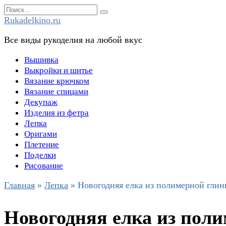
Перейти
Search
к
for:
Rukadelkino.ru
содержанию
Все виды рукоделия на любой вкус
Вышивка
Выкройки и шитье
Вязание крючком
Вязание спицами
Декупаж
Изделия из фетра
Лепка
Оригами
Плетение
Поделки
Рисование
Главная
»
Лепка
»
Новогодняя елка из полимерной глины
Новогодняя елка из поли