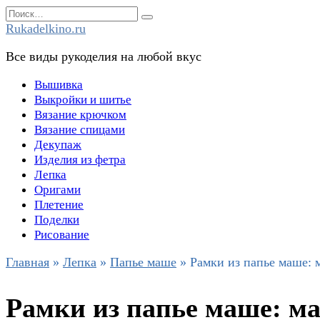
Перейти
Search
к
for:
Rukadelkino.ru
содержанию
Все виды рукоделия на любой вкус
Вышивка
Выкройки и шитье
Вязание крючком
Вязание спицами
Декупаж
Изделия из фетра
Лепка
Оригами
Плетение
Поделки
Рисование
Главная
»
Лепка
»
Папье маше
»
Рамки из папье маше: 
Рамки из папье маше: м