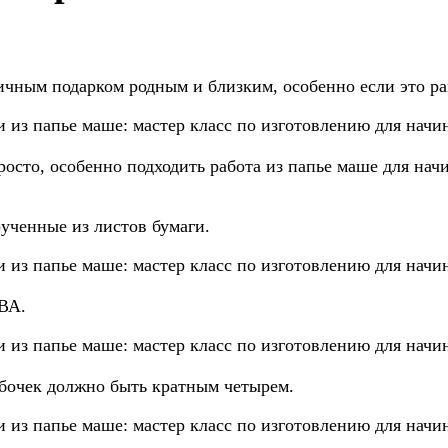
личным подарком родным и близким, особенно если это р
просто, особенно подходить работа из папье маше для на
рученные из листов бумаги.
ПВА.
убочек должно быть кратным четырем.