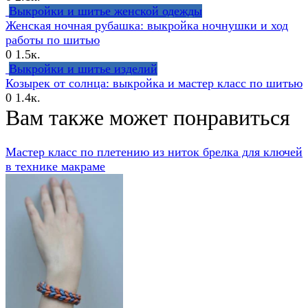
Выкройки и шитье женской одежды
Женская ночная рубашка: выкройка ночнушки и ход
работы по шитью
0
1.5к.
Выкройки и шитье изделий
Козырек от солнца: выкройка и мастер класс по шитью
0
1.4к.
Вам также может понравиться
Мастер класс по плетению из ниток брелка для ключей
в технике макраме