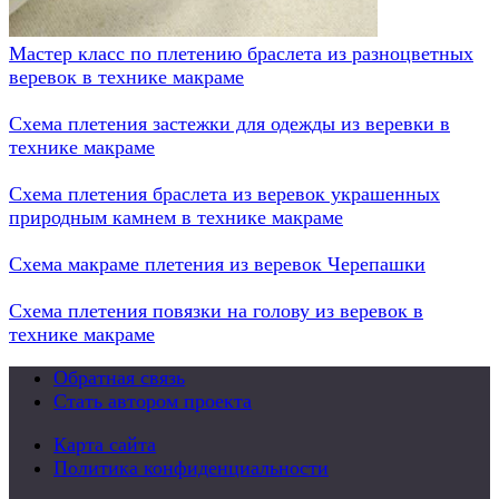
Мастер класс по плетению браслета из разноцветных
веревок в технике макраме
Схема плетения застежки для одежды из веревки в
технике макраме
Схема плетения браслета из веревок украшенных
природным камнем в технике макраме
Схема макраме плетения из веревок Черепашки
Схема плетения повязки на голову из веревок в
технике макраме
Обратная связь
Стать автором проекта
Карта сайта
Политика конфиденциальности