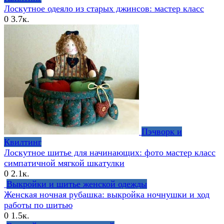
Лоскутное одеяло из старых джинсов: мастер класс
0
3.7к.
Пэчворк и
Квилтинг
Лоскутное шитье для начинающих: фото мастер класс
симпатичной мягкой шкатулки
0
2.1к.
Выкройки и шитье женской одежды
Женская ночная рубашка: выкройка ночнушки и ход
работы по шитью
0
1.5к.