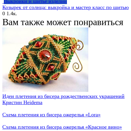
Выкройки и шитье изделий
Козырек от солнца: выкройка и мастер класс по шитью
0
1.4к.
Вам также может понравиться
Идеи плетения из бисера рождественских украшений
Кристин Heidema
Схема плетения из бисера ожерелья «Lora»
Схема плетения из бисера ожерелья «Красное вино»