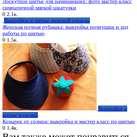
Лоскутное шитье для начинающих: фото мастер класс
симпатичной мягкой шкатулки
0
2.1к.
Выкройки и шитье женской одежды
Женская ночная рубашка: выкройка ночнушки и ход
работы по шитью
0
1.5к.
Выкройки и
шитье изделий
Козырек от солнца: выкройка и мастер класс по шитью
0
1.4к.
Вам также может понравиться