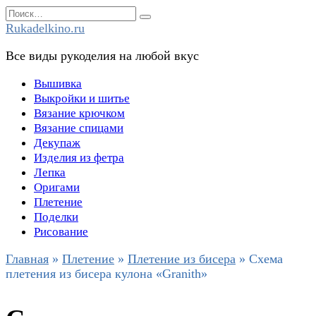
Перейти
Search
к
for:
Rukadelkino.ru
содержанию
Все виды рукоделия на любой вкус
Вышивка
Выкройки и шитье
Вязание крючком
Вязание спицами
Декупаж
Изделия из фетра
Лепка
Оригами
Плетение
Поделки
Рисование
Главная
»
Плетение
»
Плетение из бисера
»
Схема
плетения из бисера кулона «Granith»