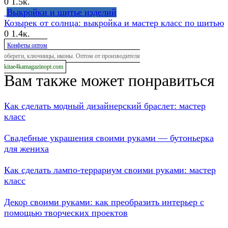
0
1.5к.
Выкройки и шитье изделий
Козырек от солнца: выкройка и мастер класс по шитью
0
1.4к.
Конфеты оптом
обереги, ключницы, иконы. Оптом от производителя
kitae4kamagazinopt.com
Вам также может понравиться
Как сделать модный дизайнерский браслет: мастер
класс
Свадебные украшения своими руками — бутоньерка
для жениха
Как сделать лампо-террариум своими руками: мастер
класс
Декор своими руками: как преобразить интерьер с
помощью творческих проектов