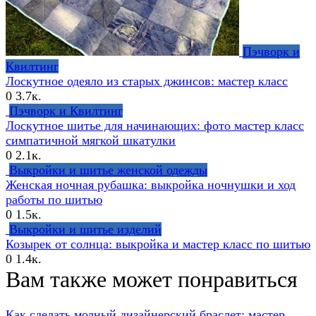
Пэчворк и
Квилтинг
Лоскутное одеяло из старых джинсов: мастер класс
0
3.7к.
Пэчворк и Квилтинг
Лоскутное шитье для начинающих: фото мастер класс
симпатичной мягкой шкатулки
0
2.1к.
Выкройки и шитье женской одежды
Женская ночная рубашка: выкройка ночнушки и ход
работы по шитью
0
1.5к.
Выкройки и шитье изделий
Козырек от солнца: выкройка и мастер класс по шитью
0
1.4к.
Вам также может понравиться
Как сделать модный дизайнерский браслет: мастер