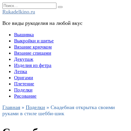
Перейти
Search
к
for:
Rukadelkino.ru
содержанию
Все виды рукоделия на любой вкус
Вышивка
Выкройки и шитье
Вязание крючком
Вязание спицами
Декупаж
Изделия из фетра
Лепка
Оригами
Плетение
Поделки
Рисование
Главная
»
Поделки
»
Свадебная открытка своими
руками в стиле шебби-шик