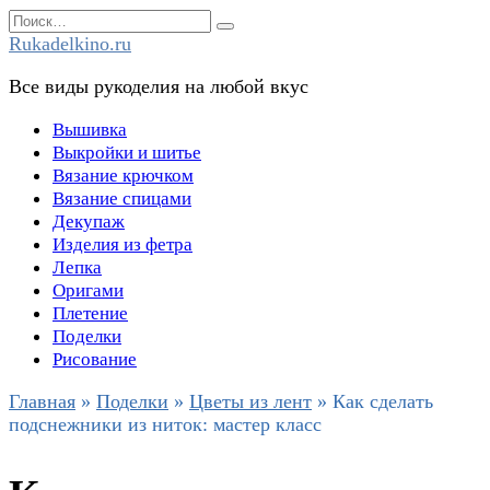
Перейти
Search
к
for:
Rukadelkino.ru
содержанию
Все виды рукоделия на любой вкус
Вышивка
Выкройки и шитье
Вязание крючком
Вязание спицами
Декупаж
Изделия из фетра
Лепка
Оригами
Плетение
Поделки
Рисование
Главная
»
Поделки
»
Цветы из лент
»
Как сделать
подснежники из ниток: мастер класс