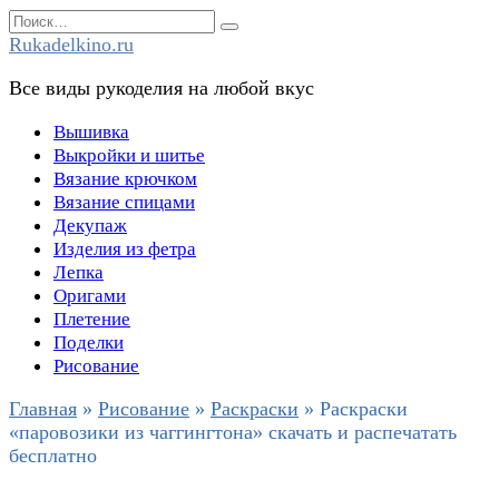
Перейти
Search
к
for:
Rukadelkino.ru
содержанию
Все виды рукоделия на любой вкус
Вышивка
Выкройки и шитье
Вязание крючком
Вязание спицами
Декупаж
Изделия из фетра
Лепка
Оригами
Плетение
Поделки
Рисование
Главная
»
Рисование
»
Раскраски
»
Раскраски
«паровозики из чаггингтона» скачать и распечатать
бесплатно