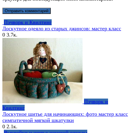
Пэчворк и Квилтинг
Лоскутное одеяло из старых джинсов: мастер класс
0
3.7к.
Пэчворк и
Квилтинг
Лоскутное шитье для начинающих: фото мастер класс
симпатичной мягкой шкатулки
0
2.1к.
Выкройки и шитье женской одежды