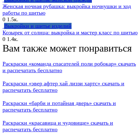
Женская ночная рубашка: выкройка ночнушки и ход
работы по шитью
0
1.5к.
Выкройки и шитье изделий
Козырек от солнца: выкройка и мастер класс по шитью
0
1.4к.
Вам также может понравиться
Раскраски «команда спасателей поли робокар» скачать
и распечатать бесплатно
Раскраски «эвер афтер хай лиззи хартс» скачать и
распечатать бесплатно
Раскраски «барби и потайная дверь» скачать и
распечатать бесплатно
Раскраски «красавица и чудовище» скачать и
распечатать бесплатно