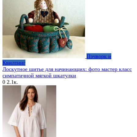
Пэчворк и
Квилтинг
Лоскутное шитье для начинающих: фото мастер класс
симпатичной мягкой шкатулки
0
2.1к.