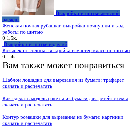
Выкройки и шитье женской
одежды
Женская ночная рубашка: выкройка ночнушки и ход
работы по шитью
0
1.5к.
Выкройки и шитье изделий
Козырек от солнца: выкройка и мастер класс по шитью
0
1.4к.
Вам также может понравиться
Шаблон лошадки для вырезания из бумаги: трафарет
скачать и распечатать
Как сделать модель ракеты из бумаги для детей: схемы
скачать и распечатать
Контур ромашки для вырезания из бумаги: картинки
скачать и распечатать