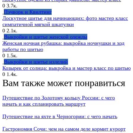
0
3.7к.
Пэчворк и Квилтинг
Лоскутное шитье для начинающих: фото мастер класс
симпатичной мягкой шкатулки
0
2.1к.
Выкройки и шитье женской одежды
Женская ночная рубашка: выкройка ночнушки и ход
работы по шитью
0
1.5к.
Выкройки и шитье изделий
Козырек от солнца: выкройка и мастер класс по шитью
0
1.4к.
Вам также может понравиться
Путешествие по Золотому кольцу России: с чего
начать и как спланировать маршрут
Путешествие на яхте в Черногории: с чего начать
Гастрономия Сочи: чем на самом деле кормит курорт