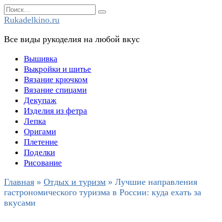
Перейти
Search
к
for:
Rukadelkino.ru
содержанию
Все виды рукоделия на любой вкус
Вышивка
Выкройки и шитье
Вязание крючком
Вязание спицами
Декупаж
Изделия из фетра
Лепка
Оригами
Плетение
Поделки
Рисование
Главная
»
Отдых и туризм
»
Лучшие направления
гастрономического туризма в России: куда ехать за
вкусами