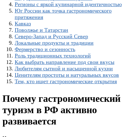
Регионы с яркой кулинарной идентичностью
Юг России как точка гастрономического
притяжения
Кавказ
Поволжье и Татарстан
Северо-Запад и Русский Север
Локальные продукты и традиции
Фермерство и сезонность
Роль традиционных технологий
Как выбрать направление под свои вкусы
Любителям сытной и насыщенной кухни
Ценителям простоты и натуральных вкусов
Тем, кто ищет гастрономические открытия
Почему гастрономический
туризм в РФ активно
развивается