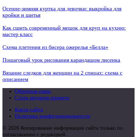
Осенне-зимняя куртка для девочки: выкройка для
кройки и шитья
Как сшить современный мешок для круп на кухню:
мастер класс
Схема плетения из бисера ожерелья «Белла»
Пошаговый урок рисования карандашом лисенка
Вязание следков для женщин на 2 спицах: схема с
описанием
Обратная связь
Стать автором проекта
Карта сайта
Политика конфиденциальности
© 2026 Копирование информации сайта только по
согласованию с редакцией.