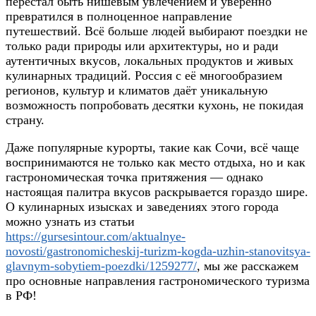
перестал быть нишевым увлечением и уверенно
превратился в полноценное направление
путешествий. Всё больше людей выбирают поездки не
только ради природы или архитектуры, но и ради
аутентичных вкусов, локальных продуктов и живых
кулинарных традиций. Россия с её многообразием
регионов, культур и климатов даёт уникальную
возможность попробовать десятки кухонь, не покидая
страну.
Даже популярные курорты, такие как Сочи, всё чаще
воспринимаются не только как место отдыха, но и как
гастрономическая точка притяжения — однако
настоящая палитра вкусов раскрывается гораздо шире.
О кулинарных изысках и заведениях этого города
можно узнать из статьи
https://gursesintour.com/aktualnye-
novosti/gastronomicheskij-turizm-kogda-uzhin-stanovitsya-
glavnym-sobytiem-poezdki/1259277/
, мы же расскажем
про основные направления гастрономического туризма
в РФ!