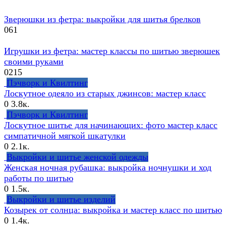
Зверюшки из фетра: выкройки для шитья брелков
0
61
Игрушки из фетра: мастер классы по шитью зверюшек
своими руками
0
215
Пэчворк и Квилтинг
Лоскутное одеяло из старых джинсов: мастер класс
0
3.8к.
Пэчворк и Квилтинг
Лоскутное шитье для начинающих: фото мастер класс
симпатичной мягкой шкатулки
0
2.1к.
Выкройки и шитье женской одежды
Женская ночная рубашка: выкройка ночнушки и ход
работы по шитью
0
1.5к.
Выкройки и шитье изделий
Козырек от солнца: выкройка и мастер класс по шитью
0
1.4к.