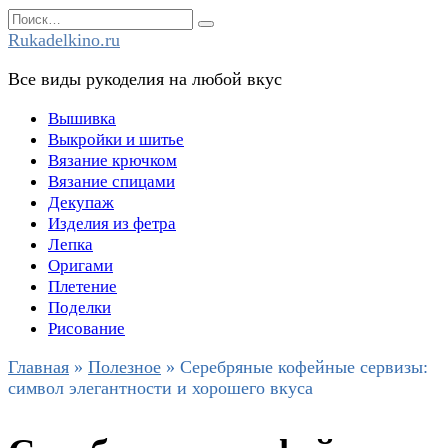
Перейти
Search
к
for:
Rukadelkino.ru
содержанию
Все виды рукоделия на любой вкус
Вышивка
Выкройки и шитье
Вязание крючком
Вязание спицами
Декупаж
Изделия из фетра
Лепка
Оригами
Плетение
Поделки
Рисование
Главная
»
Полезное
»
Серебряные кофейные сервизы:
символ элегантности и хорошего вкуса