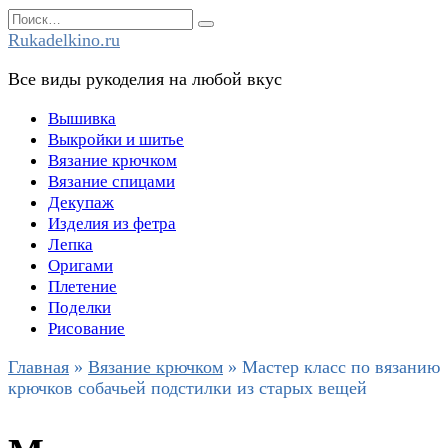
Перейти
Search
к
for:
Rukadelkino.ru
содержанию
Все виды рукоделия на любой вкус
Вышивка
Выкройки и шитье
Вязание крючком
Вязание спицами
Декупаж
Изделия из фетра
Лепка
Оригами
Плетение
Поделки
Рисование
Главная
»
Вязание крючком
»
Мастер класс по вязанию
крючков собачьей подстилки из старых вещей