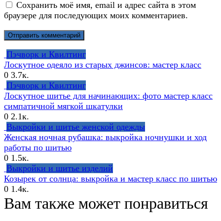
Сохранить моё имя, email и адрес сайта в этом
браузере для последующих моих комментариев.
Пэчворк и Квилтинг
Лоскутное одеяло из старых джинсов: мастер класс
0
3.7к.
Пэчворк и Квилтинг
Лоскутное шитье для начинающих: фото мастер класс
симпатичной мягкой шкатулки
0
2.1к.
Выкройки и шитье женской одежды
Женская ночная рубашка: выкройка ночнушки и ход
работы по шитью
0
1.5к.
Выкройки и шитье изделий
Козырек от солнца: выкройка и мастер класс по шитью
0
1.4к.
Вам также может понравиться