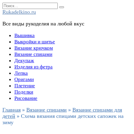
Перейти
Search
к
for:
Rukadelkino.ru
содержанию
Все виды рукоделия на любой вкус
Вышивка
Выкройки и шитье
Вязание крючком
Вязание спицами
Декупаж
Изделия из фетра
Лепка
Оригами
Плетение
Поделки
Рисование
Главная
»
Вязание спицами
»
Вязание спицами для
детей
»
Схема вязания спицами детских сапожек на
зиму