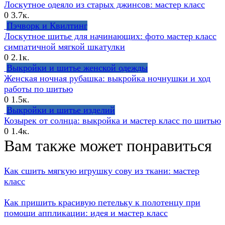
Лоскутное одеяло из старых джинсов: мастер класс
0
3.7к.
Пэчворк и Квилтинг
Лоскутное шитье для начинающих: фото мастер класс
симпатичной мягкой шкатулки
0
2.1к.
Выкройки и шитье женской одежды
Женская ночная рубашка: выкройка ночнушки и ход
работы по шитью
0
1.5к.
Выкройки и шитье изделий
Козырек от солнца: выкройка и мастер класс по шитью
0
1.4к.
Вам также может понравиться
Как сшить мягкую игрушку сову из ткани: мастер
класс
Как пришить красивую петельку к полотенцу при
помощи аппликации: идея и мастер класс