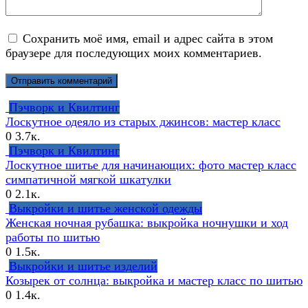
Сохранить моё имя, email и адрес сайта в этом
браузере для последующих моих комментариев.
Пэчворк и Квилтинг
Лоскутное одеяло из старых джинсов: мастер класс
0
3.7к.
Пэчворк и Квилтинг
Лоскутное шитье для начинающих: фото мастер класс
симпатичной мягкой шкатулки
0
2.1к.
Выкройки и шитье женской одежды
Женская ночная рубашка: выкройка ночнушки и ход
работы по шитью
0
1.5к.
Выкройки и шитье изделий
Козырек от солнца: выкройка и мастер класс по шитью
0
1.4к.