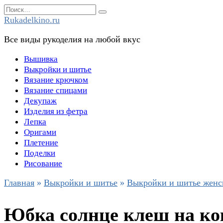
Перейти
Search
к
for:
Rukadelkino.ru
содержанию
Все виды рукоделия на любой вкус
Вышивка
Выкройки и шитье
Вязание крючком
Вязание спицами
Декупаж
Изделия из фетра
Лепка
Оригами
Плетение
Поделки
Рисование
Главная
»
Выкройки и шитье
»
Выкройки и шитье женс
Юбка солнце клеш на ко