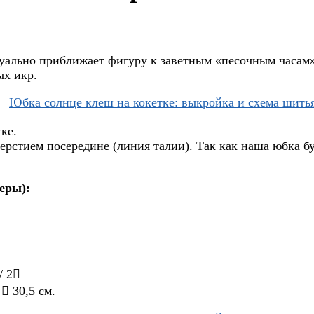
ально приближает фигуру к заветным «песочным часам».
ых икр.
ке.
рстием посередине (линия талии). Так как наша юбка буд
еры):
/ 2
  30,5 см.