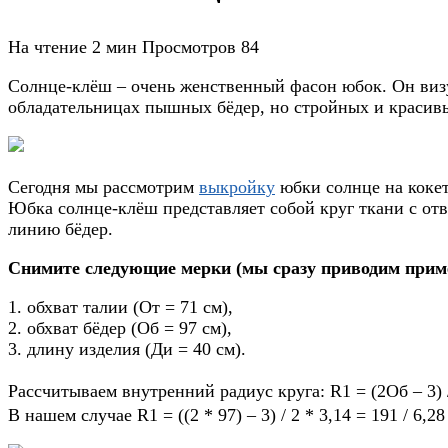
На чтение
2 мин
Просмотров
84
Солнце-клёш – очень женственный фасон юбок. Он визу
обладательницах пышных бёдер, но стройных и красив
Сегодня мы рассмотрим
выкройку
юбки солнце на кокет
Юбка солнце-клёш представляет собой круг ткани с отве
линию бёдер.
Снимите следующие мерки (мы сразу приводим прим
1. обхват талии (От = 71 см),
2. обхват бёдер (Об = 97 см),
3. длину изделия (Ди = 40 см).
Рассчитываем внутренний радиус круга: R1 = (2Об – 3) 
В нашем случае R1 = ((2 * 97) – 3) / 2 * 3,14 = 191 / 6,28