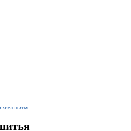
 схема шитья
 шитья