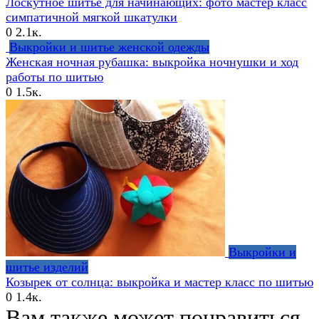
Лоскутное шитье для начинающих: фото мастер класс
симпатичной мягкой шкатулки
0
2.1к.
Выкройки и шитье женской одежды
Женская ночная рубашка: выкройка ночнушки и ход
работы по шитью
0
1.5к.
Выкройки и
шитье изделий
Козырек от солнца: выкройка и мастер класс по шитью
0
1.4к.
Вам также может понравиться