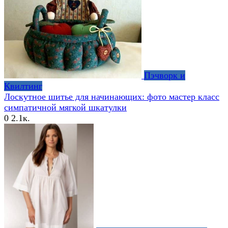
Пэчворк и
Квилтинг
Лоскутное шитье для начинающих: фото мастер класс
симпатичной мягкой шкатулки
0
2.1к.