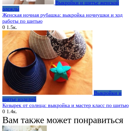
Выкройки и шитье женской
одежды
Женская ночная рубашка: выкройка ночнушки и ход
работы по шитью
0
1.5к.
Выкройки и
шитье изделий
Козырек от солнца: выкройка и мастер класс по шитью
0
1.4к.
Вам также может понравиться