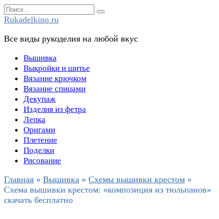
Перейти
Search
к
for:
Rukadelkino.ru
содержанию
Все виды рукоделия на любой вкус
Вышивка
Выкройки и шитье
Вязание крючком
Вязание спицами
Декупаж
Изделия из фетра
Лепка
Оригами
Плетение
Поделки
Рисование
Главная
»
Вышивка
»
Схемы вышивки крестом
»
Схема вышивки крестом: «композиция из тюльпанов»
скачать бесплатно