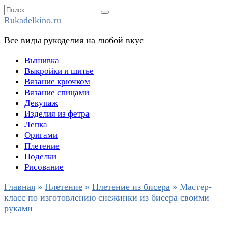
Перейти
Search
к
for:
Rukadelkino.ru
содержанию
Все виды рукоделия на любой вкус
Вышивка
Выкройки и шитье
Вязание крючком
Вязание спицами
Декупаж
Изделия из фетра
Лепка
Оригами
Плетение
Поделки
Рисование
Главная
»
Плетение
»
Плетение из бисера
»
Мастер-
класс по изготовлению снежинки из бисера своими
руками