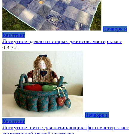
Пэчворк и
Квилтинг
Лоскутное одеяло из старых джинсов: мастер класс
0
3.7к.
Пэчворк и
Квилтинг
Лоскутное шитье для начинающих: фото мастер класс
симпатичной мягкой шкатулки