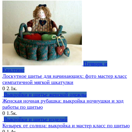
Пэчворк и
Квилтинг
Лоскутное шитье для начинающих: фото мастер класс
симпатичной мягкой шкатулки
0
2.1к.
Выкройки и шитье женской одежды
Женская ночная рубашка: выкройка ночнушки и ход
работы по шитью
0
1.5к.
Выкройки и шитье изделий
Козырек от солнца: выкройка и мастер класс по шитью
0
1.4к.